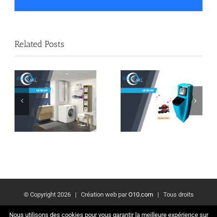
Related Posts
Nouveau
Chauffe
STOP AU
eau LINEO
CALCAIRE
gain de
!
place
© Copyright
2026 | Création web par
O10.com
| Tous droits
réservés |
Conditions Générales de Vente
Nous utilisons des cookies pour vous garantir la meilleure expérience sur